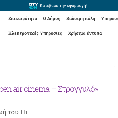
Κατέβασε την εφαρμογή!
Επικαιρότητα
Ο Δήμος
Βιώσιμη πόλη
Υπηρεσ
Ηλεκτρονικές Υπηρεσίες
Χρήσιμα έντυπα
pen air cinema – Στρογγυλό»
ωή του Πι