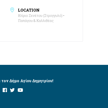
LOCATION
Κτίριο Ζενέτου (Στρογγυλό) •
Παπάγου & Καλλιθέας
 τον Δήμο Αγίου Δημητρίου!