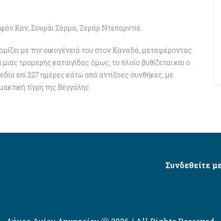
Ιρφάν Καν, Σουράι Σάρμα, Ζεράρ Ντεπαρντιέ.
κομίζει με την οικογένειά του στον Καναδά, μεταφέροντας
α μιας τρομερής καταιγίδας όμως, το πλοίο βυθίζεται και ο
χεδία επί 227 ημέρες κάτω από αντίξοες συνθήκες, με
ακτική τίγρη της Βεγγάλης.
Συνδεθείτε με