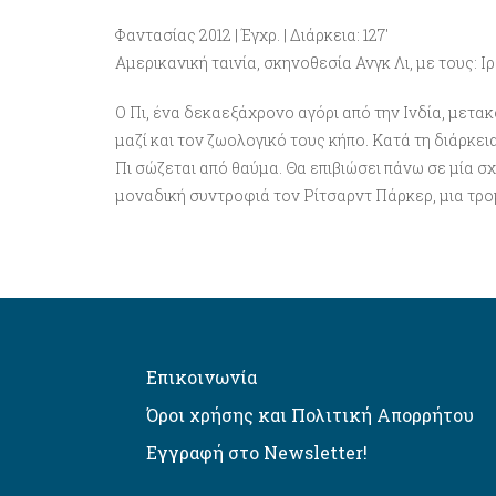
Φαντασίας 2012 | Έγχρ. | Διάρκεια: 127′
Aμερικανική ταινία, σκηνοθεσία Ανγκ Λι, με τους: 
Ο Πι, ένα δεκαεξάχρονο αγόρι από την Ινδία, μετα
μαζί και τον ζωολογικό τους κήπο. Κατά τη διάρκει
Πι σώζεται από θαύμα. Θα επιβιώσει πάνω σε μία σ
μοναδική συντροφιά τον Ρίτσαρντ Πάρκερ, μια τρομ
Επικοινωνία
Όροι χρήσης και Πολιτική Απορρήτου
Εγγραφή στο Newsletter!