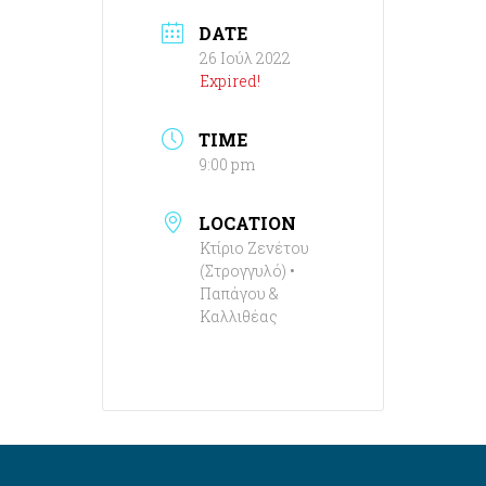
DATE
26 Ιούλ 2022
Expired!
TIME
9:00 pm
LOCATION
Κτίριο Ζενέτου
(Στρογγυλό) •
Παπάγου &
Καλλιθέας