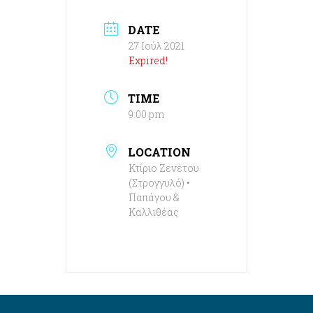
DATE
27 Ιούλ 2021
Expired!
TIME
9:00 pm
LOCATION
Κτίριο Ζενέτου
(Στρογγυλό) •
Παπάγου &
Καλλιθέας