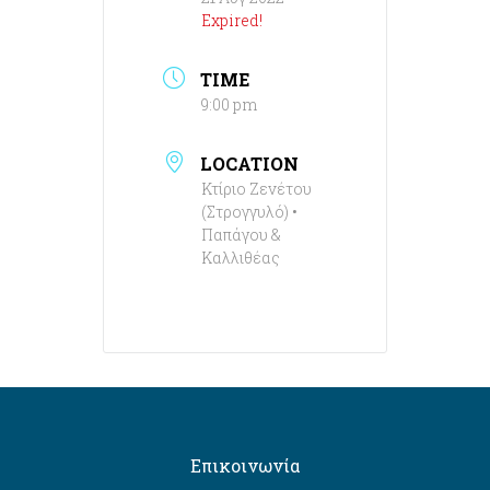
Expired!
TIME
9:00 pm
LOCATION
Κτίριο Ζενέτου
(Στρογγυλό) •
Παπάγου &
Καλλιθέας
Επικοινωνία