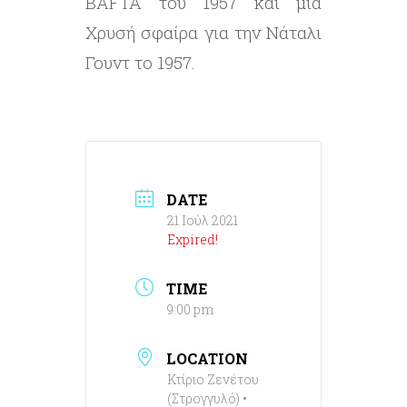
BAFTA του 1957 και μία
Χρυσή σφαίρα για την Νάταλι
Γουντ το 1957.
DATE
21 Ιούλ 2021
Expired!
TIME
9:00 pm
LOCATION
Κτίριο Ζενέτου
(Στρογγυλό) •