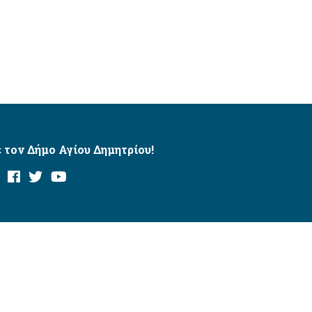
 τον Δήμο Αγίου Δημητρίου!
και με το εργαλείο “AChecker”