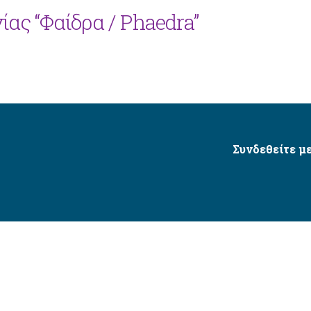
ίας “Φαίδρα / Phaedra”
Συνδεθείτε με
Δήμος Αγίου Δημητρίου Ⓒ 2026 / All Rights Reserved
τητας δικτυακού τόπου με βάση το πρότυπο WCAG 2.1 AA 