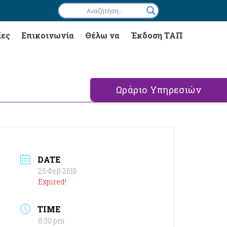
ίες
Επικοινωνία
Θέλω να
Έκδοση ΤΑΠ
Ωράριο Υπηρεσιών
DATE
25 Φεβ 2019
Expired!
TIME
8:30 pm