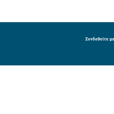
Συνδεθείτε με
Δήμος Αγίου Δημητρίου Ⓒ 2026 / All Rights Reserved
τητας δικτυακού τόπου με βάση το πρότυπο WCAG 2.1 AA 
Σχεδιασμός και Υλοποίηση από την Crowdpolicy