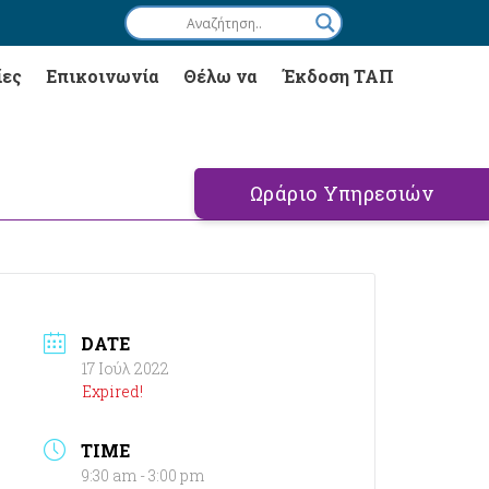
ίες
Επικοινωνία
Θέλω να
Έκδοση ΤΑΠ
Ωράριο Υπηρεσιών
DATE
17 Ιούλ 2022
Expired!
TIME
9:30 am - 3:00 pm