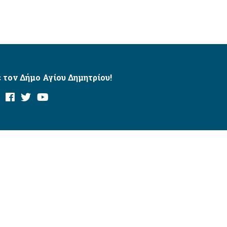
 τον Δήμο Αγίου Δημητρίου!
και με το εργαλείο “AChecker”