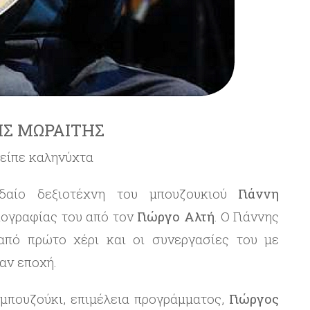
Σ ΜΩΡΑΙΤΗΣ
 είπε καληνύχτα
υδαίο δεξιοτέχνη του μπουζουκιού
Γιάννη
ιογραφίας του από τον
Γιώργο Αλτή
. Ο Γιάννης
από πρώτο χέρι και οι συνεργασίες του με
αν εποχή.
μπουζούκι, επιμέλεια προγράμματος,
Γιώργος