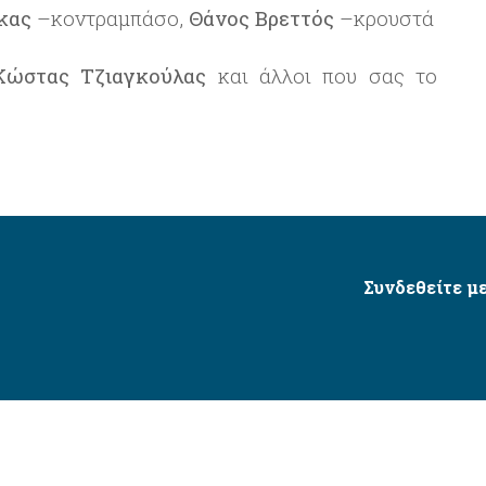
κας
–κοντραμπάσο,
Θάνος Βρεττός
–κρουστά
Κώστας Τζιαγκούλας
και άλλοι που σας το
Συνδεθείτε με
Δήμος Αγίου Δημητρίου Ⓒ 2026 / All Rights Reserved