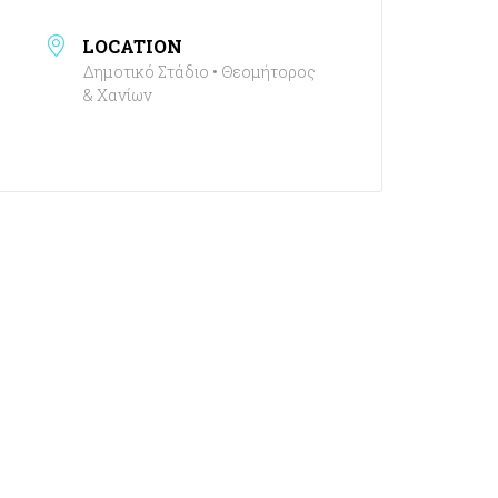
LOCATION
Δημοτικό Στάδιο • Θεομήτορος
& Χανίων