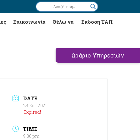
ίες
Επικοινωνία
Θέλω να
Έκδοση ΤΑΠ
Ωράριο Υπηρεσιών
DATE
24 Σεπ 2021
Expired!
TIME
9:00 pm