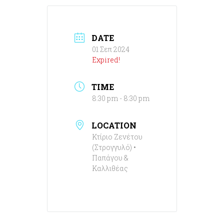
DATE
01 Σεπ 2024
Expired!
TIME
8:30 pm - 8:30 pm
LOCATION
Κτίριο Ζενέτου
(Στρογγυλό) •
Παπάγου &
Καλλιθέας