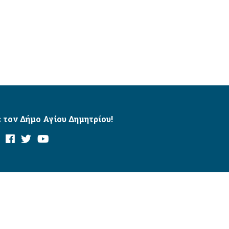
 τον Δήμο Αγίου Δημητρίου!
και με το εργαλείο “AChecker”