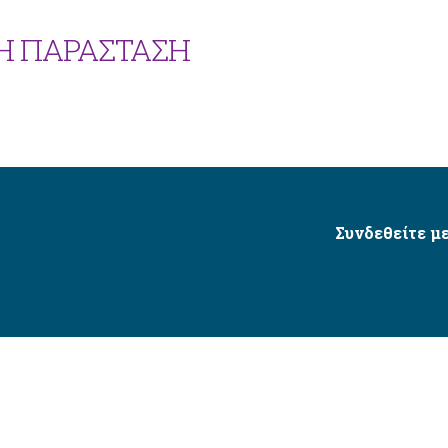
Η ΠΑΡΑΣΤΑΣΗ
Συνδεθείτε με
Δήμος Αγίου Δημητρίου Ⓒ 2026 / All Rights Reserved
τητας δικτυακού τόπου με βάση το πρότυπο WCAG 2.1 AA 