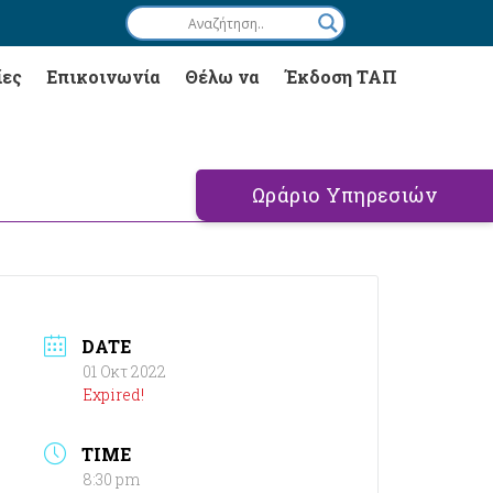
ίες
Επικοινωνία
Θέλω να
Έκδοση ΤΑΠ
Ωράριο Υπηρεσιών
DATE
01 Οκτ 2022
Expired!
TIME
8:30 pm