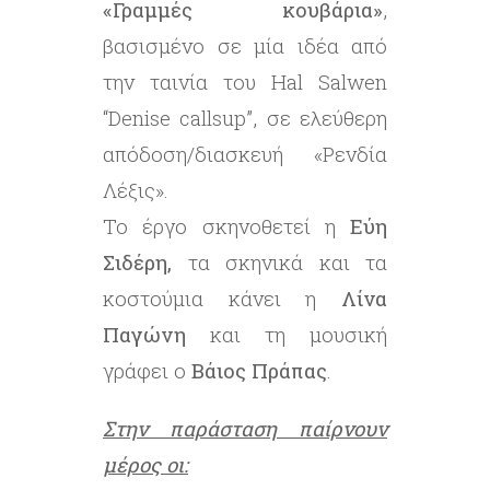
«Γραμμές κουβάρια»
,
βασισμένο σε μία ιδέα από
την ταινία του Hal Salwen
“Denise callsup”, σε ελεύθερη
απόδοση/διασκευή «Ρενδία
Λέξις».
Το έργο σκηνοθετεί η
Εύη
Σιδέρη,
τα σκηνικά και τα
κοστούμια κάνει η
Λίνα
Παγώνη
και τη μουσική
γράφει ο
Βάιος Πράπας
.
Στην παράσταση παίρνουν
μέρος οι: