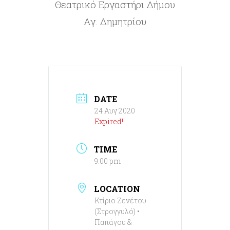
Θεατρικό Εργαστήρι Δήμου
Αγ. Δημητρίου
DATE
24 Αυγ 2020
Expired!
TIME
9:00 pm
LOCATION
Κτίριο Ζενέτου
(Στρογγυλό) •
Παπάγου &