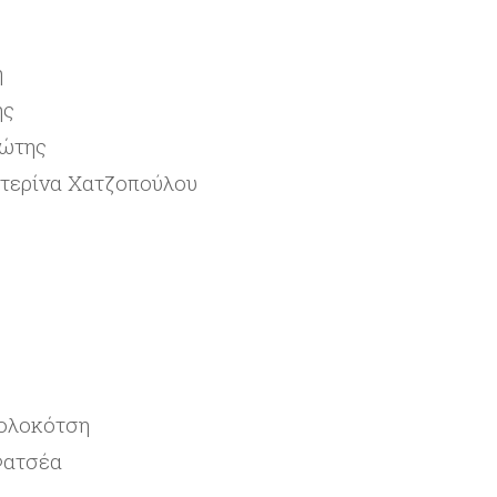
η
ής
ώτης
τερίνα Χατζοπούλου
Κολοκότση
Φατσέα