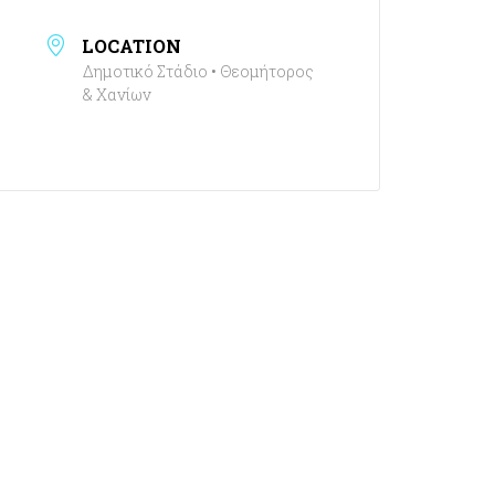
LOCATION
Δημοτικό Στάδιο • Θεομήτορος
& Χανίων