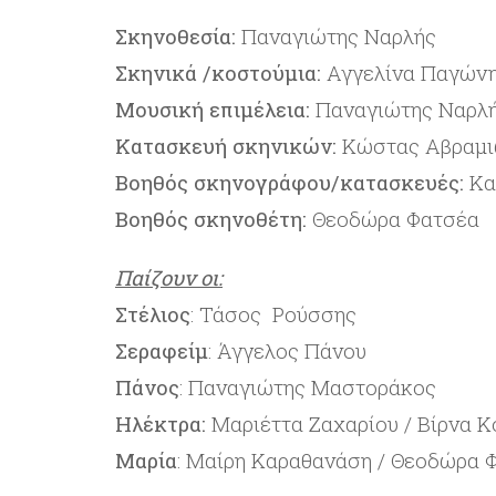
Σκηνοθεσία:
Παναγιώτης Ναρλής
Σκηνικά /κοστούμια:
Αγγελίνα Παγών
Μουσική επιμέλεια:
Παναγιώτης Ναρλ
Κατασκευή σκηνικών:
Κώστας Αβραμι
Βοηθός σκηνογράφου/κατασκευές:
Κα
Βοηθός σκηνοθέτη:
Θεοδώρα Φατσέα
Παίζουν οι:
Στέλιος
: Τάσος Ρούσσης
Σεραφείμ
: Άγγελος Πάνου
Πάνος
: Παναγιώτης Μαστοράκος
Ηλέκτρα:
Μαριέττα Ζαχαρίου / Βίρνα 
Μαρία
: Μαίρη Καραθανάση / Θεοδώρα 