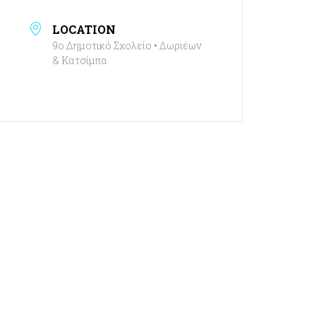
LOCATION
9ο Δημοτικό Σχολείο • Δωριέων
& Κατσίμπα