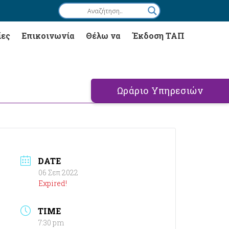
ίες
Επικοινωνία
Θέλω να
Έκδοση ΤΑΠ
Ωράριο Υπηρεσιών
DATE
06 Σεπ 2022
Expired!
TIME
7:30 pm