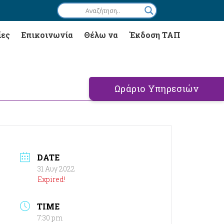
ίες
Επικοινωνία
Θέλω να
Έκδοση ΤΑΠ
Ωράριο Υπηρεσιών
DATE
31 Αυγ 2022
Expired!
TIME
7:30 pm