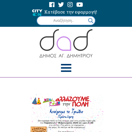
Κατέβασε την εφαρμογή!