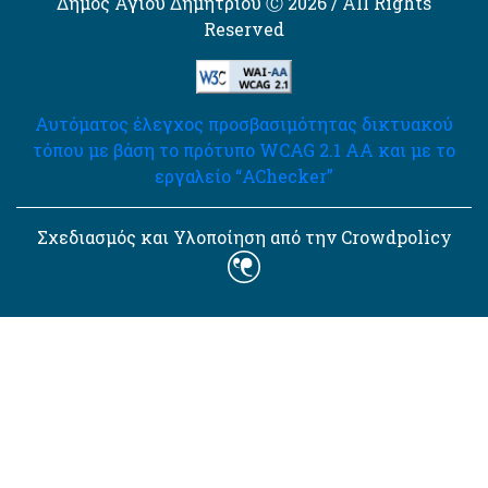
Δήμος Αγίου Δημητρίου Ⓒ 2026 / All Rights
Reserved
Αυτόματος έλεγχος προσβασιμότητας δικτυακού
τόπου με βάση το πρότυπο WCAG 2.1 AA και με το
εργαλείο “AChecker”
Σχεδιασμός και Υλοποίηση από την Crowdpolicy