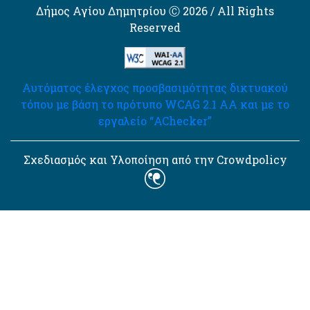
Δήμος Αγίου Δημητρίου Ⓒ 2026 / All Rights
Reserved
Αυτόματος έλεγχος προσβασιμότητας δικτυακού
τόπου με βάση το πρότυπο WCAG 2.1 AA και με το
εργαλείο “AChecker”
Σχεδιασμός και Υλοποίηση από την Crowdpolicy