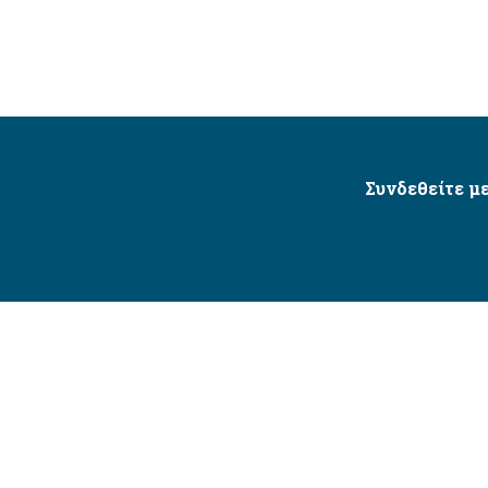
Συνδεθείτε με
Δήμος Αγίου Δημητρίου Ⓒ 2026 / All Rights Reserved
τητας δικτυακού τόπου με βάση το πρότυπο WCAG 2.1 AA 
Σχεδιασμός και Υλοποίηση από την Crowdpolicy