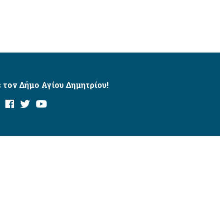
 τον Δήμο Αγίου Δημητρίου!
και με το εργαλείο “AChecker”