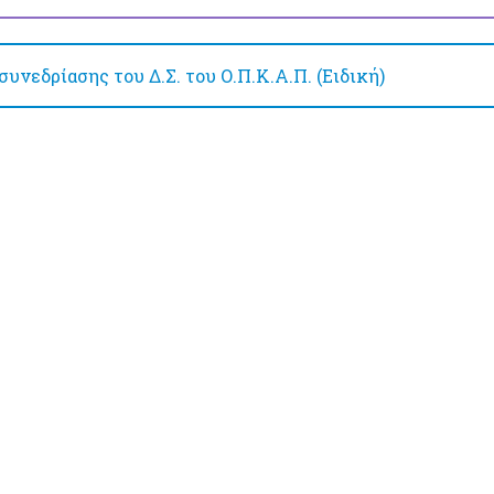
υνεδρίασης του Δ.Σ. του Ο.Π.Κ.Α.Π. (Ειδική)