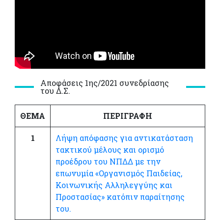
Αποφάσεις 1ης/2021 συνεδρίασης
του Δ.Σ.
ΘΕΜΑ
ΠΕΡΙΓΡΑΦΗ
1
Λήψη απόφασης για αντικατάσταση
τακτικού μέλους και ορισμό
προέδρου του ΝΠΔΔ με την
επωνυμία «Οργανισμός Παιδείας,
Κοινωνικής Αλληλεγγύης και
Προστασίας» κατόπιν παραίτησης
του.