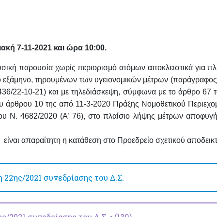
ακή 7-11-2021 και ώρα 10:00.
σική παρουσία χωρίς περιορισμό ατόμων αποκλειστικά για π
ίο εξάμηνο, τηρουμένων των υγειονομικών μέτρων (παράγραφος 
6436/22-10-21)
και με τηλεδιάσκεψη
, σύμφωνα με το άρθρο 67 τ
ου άρθρου 10 της από 11-3-2020 Πράξης Νομοθετικού Περιεχο
ου Ν. 4682/2020 (Α’ 76), στο πλαίσιο λήψης μέτρων αποφυγή
 είναι απαραίτητη η
κατάθεση στο Προεδρείο σχετικού αποδεικτ
22ης/2021 συνεδρίασης του Δ.Σ.
/2021 συνεδρίασης του Δ.Σ. • (139)