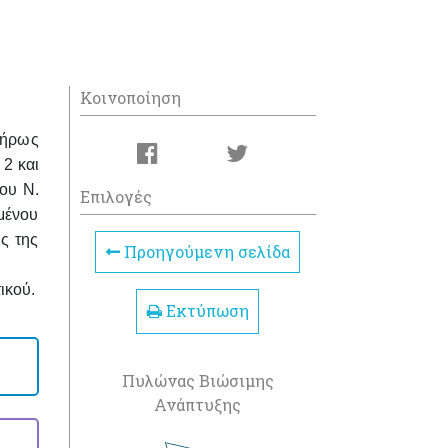
Κοινοποίηση
λήρως
2 και
ου Ν.
Επιλογές
μένου
ς της
Προηγούμενη σελίδα
ικού.
Εκτύπωση
Πυλώνας Βιώσιμης
Ανάπτυξης