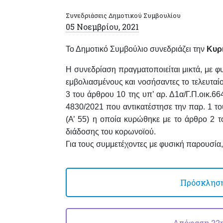
Συνεδριάσεις Δημοτικού Συμβουλίου
05 Νοεμβρίου, 2021
Το Δημοτικό Συμβούλιο συνεδριάζει
τη
ν
Κυρι
Η συνεδρίαση πραγματοποιείται
μικτά,
με φυ
εμβολιασμένους και νοσήσαντες το τελευτα
3 του άρθρου 10 της υπ’ αρ. Δ1α/Γ.Π.οικ.6
4830/2021 που αντικατέστησε την παρ. 1 τ
(Α’ 55) η οποία κυρώθηκε με το άρθρο 2 τ
διάδοσης του κορωνοϊού.
Για τους συμμετέχοντες με φυσική παρουσία,
Πρόσκληση 
Απόφαση 22ης