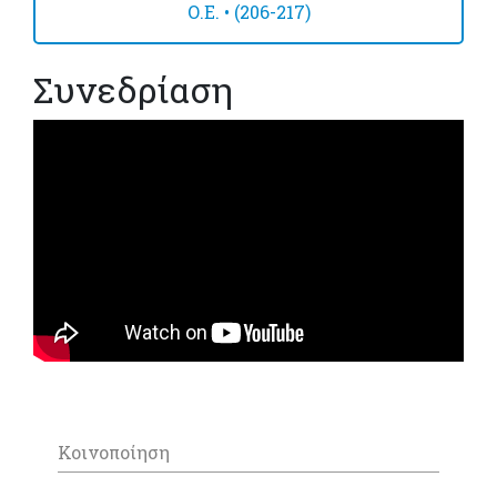
Ο.Ε. • (206-217)
Συνεδρίαση
Κοινοποίηση