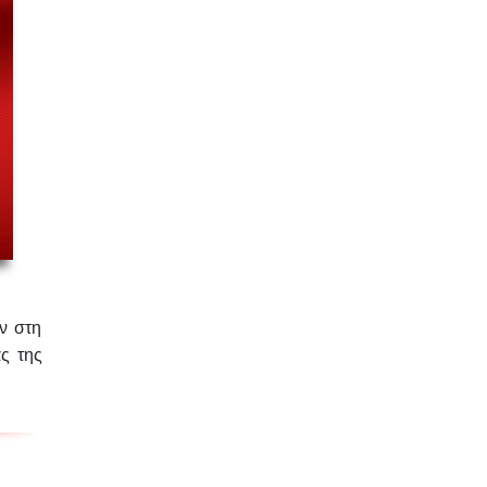
ν στη
ς της