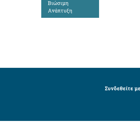
Βιώσιμη
Ανάπτυξη
Συνδεθείτε με
Δήμος Αγίου Δημητρίου Ⓒ 2026 / All Rights Reserved