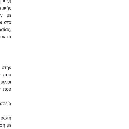
ήρυξη
πικής
ων με
ι στο
ασίας,
υν τα
 στην
ν που
μενοι
ν που
αφεία
ηρωτή
ηση
με