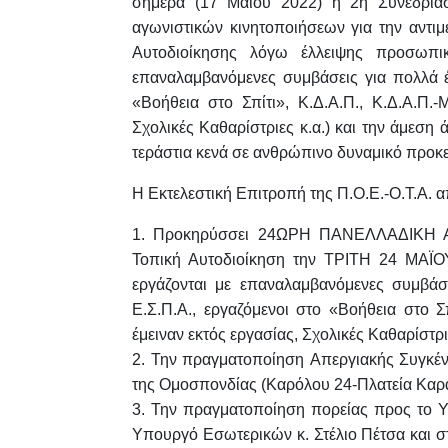
σήμερα (17 Μαΐου 2022) η 2η
Συνεδρί
αγωνιστικών
κινητοποιήσεων
για την αντι
Αυτοδιοίκησης λόγω έλλειψης προσωπ
επαναλαμβανόμενες συμβάσεις
για πολλά 
«Βοήθεια στο Σπίτι», Κ.Δ.Α.Π., Κ.Δ.Α.
Σχολικές Καθαρίστριες κ.α.) και την άμεση
τεράστια κενά σε
ανθρώπινο δυναμικό προκει
Η Εκτελεστική Επιτροπή της Π.Ο.Ε.-Ο.Τ.Α
1. Προκηρύσσει
24ΩΡΗ ΠΑΝΕΛΛΑΔΙΚΗ 
Τοπική Αυτοδιοίκηση την
ΤΡΙΤΗ 24
ΜΑΪΟ
εργάζονται με επαναλαμβανόμενες συμβά
Ε.Σ.Π.Α., εργαζόμενοι στο «Βοήθεια στο
Σ
έμειναν
εκτός εργασίας, Σχολικές Καθαρίστριε
2. Την πραγματοποίηση
Απεργιακής Συγκέν
της Ομοσπονδίας
(Καρόλου 24-Πλατεία
Καρ
3. Την
πραγματοποίηση πορείας
προς το Υ
Υπουργό Εσωτερικών κ. Στέλιο
Πέτσα και σ