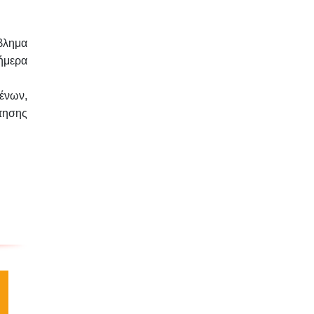
βλημα
ήμερα
ένων,
τησης