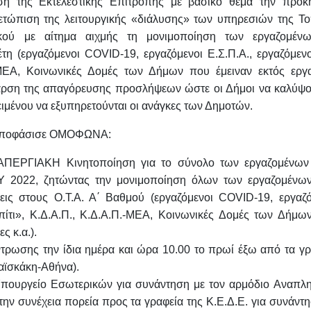
αση
της Εκτελεστικής Επιτροπής με βασικό θέμα την
προκ
μετώπιση της λειτουργικής «διάλυσης» των
υπηρεσιών της Το
ικού με αίτημα
αιχμής τη
μονιμοποίηση των εργαζομέν
έτη
(εργαζόμενοι COVID-19, εργαζόμενοι Ε.Σ.Π.Α., εργαζόμενο
Π.-ΜΕΑ, Κοινωνικές Δομές των Δήμων που
έμειναν εκτός εργ
 άρση της
απαγόρευσης προσλήψεων ώστε οι Δήμοι να καλύψο
μένου να εξυπηρετούνται οι ανάγκες των Δημοτών.
. αποφάσισε ΟΜΟΦΩΝΑ:
ΑΠΕΡΓΙΑΚΗ
Κινητοποίηση για
το σύνολο των εργαζομένων
Υ 2022
, ζητώντας την μονιμοποίηση όλων των εργαζομένω
σεις στους Ο.Τ.Α. Α΄ Βαθμού
(εργαζόμενοι COVID-19, εργαζό
πίτι», Κ.Δ.Α.Π., Κ.Δ.Α.Π.-ΜΕΑ, Κοινωνικές Δομές των Δήμω
ς κ.α.).
τρωσης την ίδια ημέρα και ώρα
10.00 το πρωί έξω από τα γρ
αϊσκάκη-Αθήνα).
πουργείο Εσωτερικών για
συνάντηση με τον αρμόδιο Αναπλ
την συνέχεια
πορεία προς τα γραφεία της Κ.Ε.Δ.Ε.
για συνάντ