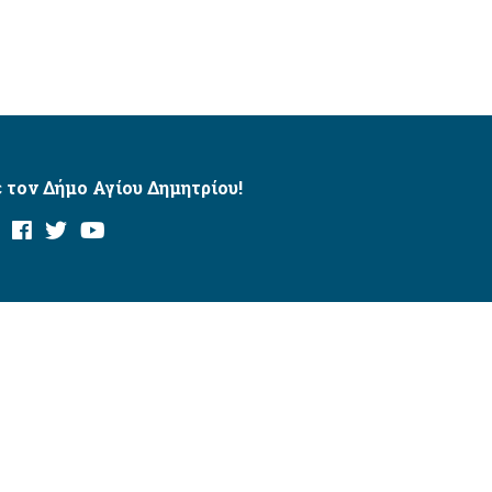
 τον Δήμο Αγίου Δημητρίου!
και με το εργαλείο “AChecker”