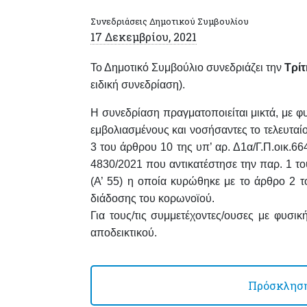
Συνεδριάσεις Δημοτικού Συμβουλίου
17 Δεκεμβρίου, 2021
Το Δημοτικό Συμβούλιο συνεδριάζει
την
Τρίτ
ειδική συνεδρίαση).
Η συνεδρίαση πραγματοποιείται
μικτά,
με φυ
εμβολιασμένους και νοσήσαντες το τελευτα
3 του άρθρου 10 της υπ’ αρ. Δ1α/Γ.Π.οικ.6
4830/2021 που αντικατέστησε την παρ. 1 τ
(Α’ 55) η οποία κυρώθηκε με το άρθρο 2 τ
διάδοσης του κορωνοϊού.
Για τους/τις συμμετέχοντες/ουσες με φυσι
αποδεικτικού.
Πρόσκληση 