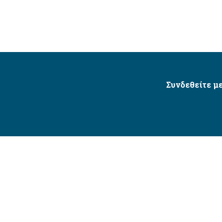
Συνδεθείτε με
Δήμος Αγίου Δημητρίου Ⓒ 2026 / All Rights Reserved
τητας δικτυακού τόπου με βάση το πρότυπο WCAG 2.1 AA 
Σχεδιασμός και Υλοποίηση από την Crowdpolicy