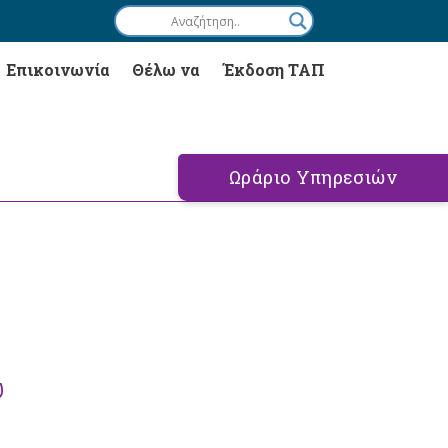
Επικοινωνία
Θέλω να
Έκδοση ΤΑΠ
Ωράριο Υπηρεσιών
υ