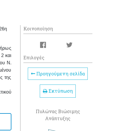
Κοινοποίηση
26η
λήρως
2 και
Επιλογές
ου Ν.
μένου
Προηγούμενη σελίδα
ς της
Εκτύπωση
τικού
Πυλώνας Βιώσιμης
Ανάπτυξης