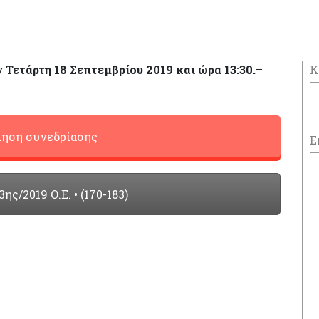
ν
Τετάρτη 18 Σεπτεμβρίου 2019 και ώρα 13:30.
–
Κ
ηση συνεδρίασης
Ε
ς/2019 Ο.Ε. • (170-183)