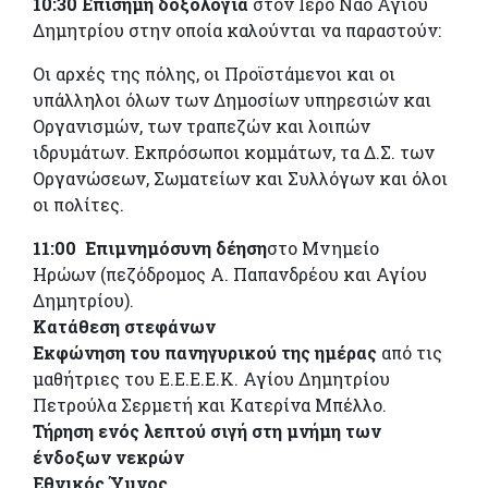
10:30 Επίσημη δοξολογία
στον Ιερό Ναό Αγίου
Δημητρίου στην οποία καλούνται να παραστούν:
Οι αρχές της πόλης, οι Προϊστάμενοι και οι
υπάλληλοι όλων των Δημοσίων υπηρεσιών και
Οργανισμών, των τραπεζών και λοιπών
ιδρυμάτων. Εκπρόσωποι κομμάτων, τα Δ.Σ. των
Οργανώσεων, Σωματείων και Συλλόγων και όλοι
οι πολίτες.
11:00 Επιμνημόσυνη δέηση
στο Μνημείο
Ηρώων (πεζόδρομος Α. Παπανδρέου και Αγίου
Δημητρίου).
Κατάθεση στεφάνων
Εκφώνηση του πανηγυρικού της ημέρας
από τις
μαθήτριες του Ε.Ε.Ε.Ε.Κ. Αγίου Δημητρίου
Πετρούλα Σερμετή και Κατερίνα Μπέλλο.
Τήρηση ενός λεπτού σιγή στη μνήμη των
ένδοξων νεκρών
Εθνικός Ύμνος