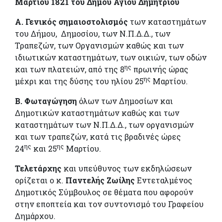
Μαρτίου 1821 του Δήμου Αγίου Δημητρίου
Α.
Γενικός σημαιοστολισμός
των καταστημάτων
του Δήμου, Δημοσίου, των Ν.Π.Δ.Δ., των
Τραπεζών, των Οργανισμών καθώς και των
ιδιωτικών καταστημάτων, των οικιών, των οδών
ης
και των πλατειών, από της 8
πρωινής ώρας
ης
μέχρι και της δύσης του ηλίου 25
Μαρτίου.
Β. Φωταγώγηση
όλων των Δημοσίων και
Δημοτικών καταστημάτων καθώς και των
καταστημάτων των Ν.Π.Δ.Δ., των οργανισμών
και των τραπεζών, κατά τις βραδινές ώρες
ης
ης
24
και 25
Μαρτίου.
Τελετάρχης
και υπεύθυνος των εκδηλώσεων
ορίζεται ο κ.
Παντελής Ζωίλης
Εντεταλμένος
Δημοτικός Σύμβουλος σε θέματα που αφορούν
στην εποπτεία και τον συντονισμό του Γραφείου
Δημάρχου.