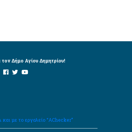
 τον Δήμο Αγίου Δημητρίου!
και με το εργαλείο “AChecker”