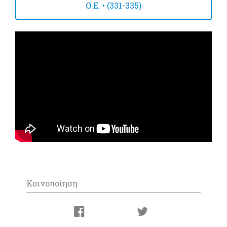
Ο.Ε. • (331-335)
Κοινοποίηση