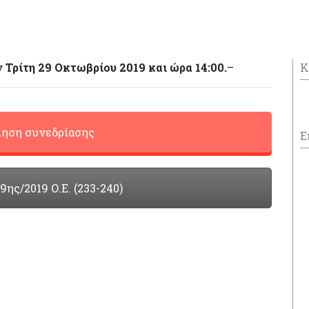
ν
Τρίτη 29 Οκτωβρίου 2019 και ώρα 14:00.
–
Κ
ηση συνεδρίασης
Ε
ης/2019 Ο.Ε. (233-240)