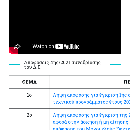
Αποφάσεις 4ης/2021 συνεδρίασης
του Δ.Σ.
ΘΕΜΑ
ΠΕ
1ο
Λήψη απόφασης για έγκριση 1ης
τεχνικού προγράμματος έτους 202
2ο
Λήψη απόφασης για έγκριση της 
αφορά στην άσκηση ή μη αίτησης 
απόφασης του Μονομελούς Εφετε