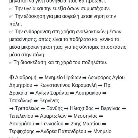
μήνα και να γίνει συνήθεια, που θα προωθεί:
✅ Την υγεία και την ευεξία όσων συμμετέχουν.
✅ Την εξάσκηση για μια ασφαλή μετακίνηση στην
πόλη.
✅ Την ενθάρρυνση στη χρήση εναλλακτικών μέσων
μετακίνησης, όπως είναι το ποδήλατο και γενικά τα
μέσα μικροκινητικότητας, για τις σύντομες αποστάσεις
μέσα στην πόλη.
✅Τη διασκέδαση και τη χαρά του ποδηλάτου.
🔴 Διαδρομή: ➡️ Μνημείο Ηρώων ➡️ Λεωφόρος Αγίου
Δημητρίου ➡️ Κωνσταντίνου Καραμανλή ➡️ Πρ.
Δρακάκη
➡️ Αγίων Σαράντα ➡️ Λουτρακίου ➡️
Τσακάλωφ ➡️ Βεργίνας
➡️ Τριπόλεως ➡️ Ξάνθης
➡️ Ηλιαχτίδας ➡️ Βεργίνας ➡️
Τεπελενίου ➡️ Αμαρτωλών ➡️ Μεσσηνίας ➡️
Ασυρμάτου ➡️ Γενναδίου ➡️ 25ης Μαρτίου ➡️
Τερψιχόρης ➡️Ανδρέα Παπανδρέου ➡️ Μνημείο