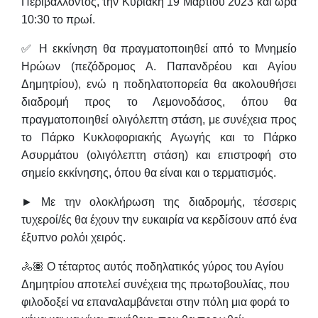
Περιβάλλοντος, την
Κυριακή 19 Μαρτίου 2023
και
ώρα
10:30
το πρωί.
✅ Η εκκίνηση θα πραγματοποιηθεί από το
Μνημείο
Ηρώων
(πεζόδρομος Α. Παπανδρέου και Αγίου
Δημητρίου), ενώ η ποδηλατοπορεία θα ακολουθήσει
διαδρομή προς το Λεμονοδάσος, όπου θα
πραγματοποιηθεί ολιγόλεπτη στάση, με συνέχεια προς
το Πάρκο Κυκλοφοριακής Αγωγής και το Πάρκο
Ασυρμάτου (ολιγόλεπτη στάση) και επιστροφή στο
σημείο εκκίνησης, όπου θα είναι και ο τερματισμός.
► Με την ολοκλήρωση της διαδρομής, τέσσερις
τυχεροί/ές θα έχουν την ευκαιρία να κερδίσουν από ένα
έξυπνο ρολόι χειρός.
🚴🏽 Ο τέταρτος αυτός ποδηλατικός γύρος του Αγίου
Δημητρίου αποτελεί συνέχεια της πρωτοβουλίας, που
φιλοδοξεί να επαναλαμβάνεται στην πόλη μια φορά το