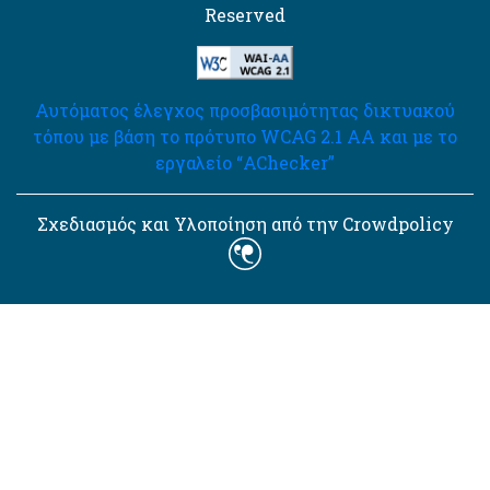
Reserved
Αυτόματος έλεγχος προσβασιμότητας δικτυακού
τόπου με βάση το πρότυπο WCAG 2.1 AA και με το
εργαλείο “AChecker”
Σχεδιασμός και Υλοποίηση από την Crowdpolicy