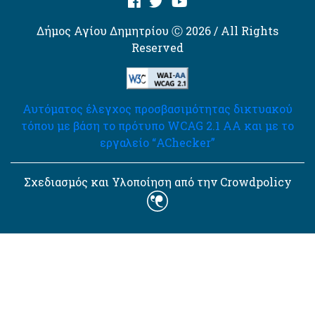
Δήμος Αγίου Δημητρίου Ⓒ 2026 / All Rights
Reserved
Αυτόματος έλεγχος προσβασιμότητας δικτυακού
τόπου με βάση το πρότυπο WCAG 2.1 AA και με το
εργαλείο “AChecker”
Σχεδιασμός και Υλοποίηση από την Crowdpolicy