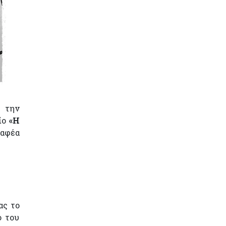
ί την
λίο
«Η
ραφέα
ας το
ο του