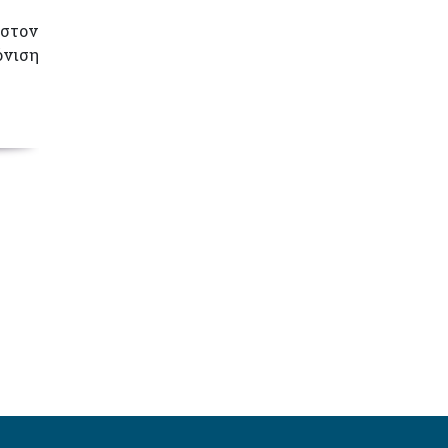
 στον
όνιση