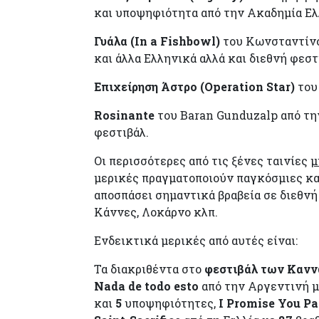
και υποψηφιότητα από την Ακαδημία Ε
Γυάλα (
In
a
Fishbowl
)
του Κωνσταντίνο
και άλλα Ελληνικά αλλά και διεθνή φεστ
Επιχείρηση Άστρο (
Operation
Star
)
του 
Rosinante
του Baran Gunduzalp από την
φεστιβάλ.
Οι περισσότερες από τις ξένες ταινίες
μ
μερικές πραγματοποιούν παγκόσμιες κα
αποσπάσει σημαντικά βραβεία σε διεθνή
Κάννες, Λοκάρνο κλπ.
Ενδεικτικά μερικές από αυτές είναι:
Τα διακριθέντα στο
φεστιβάλ των Καν
Nada
de
todo
esto
από την Αργεντινή 
και
5
υποψηφιότητες,
I
Promise
You
Pa