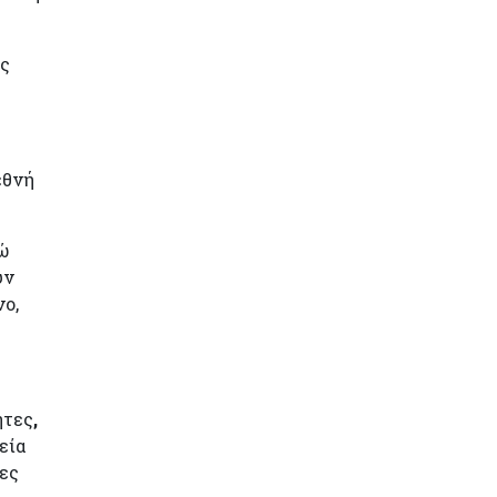
ς
εθνή
ώ
υν
νο,
ητες
,
εία
ες