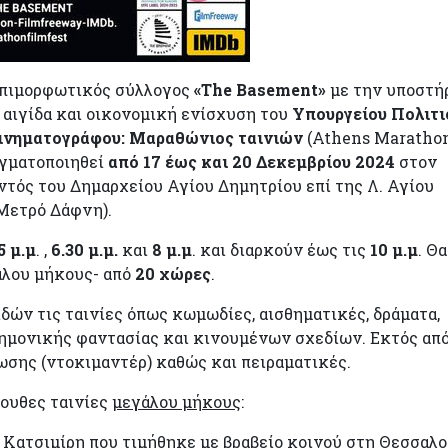
 επιμορφωτικός σύλλογος
«The
Basement»
με την υποστή
 αιγίδα και οικονομική ενίσχυση του
Υπουργείου Πολιτι
Κινηματογράφου: Μαραθώνιος ταινιών
(Athens Maratho
ραγματοποιηθεί
από 17 έως και 20 Δεκεμβρίου 2024
στον
τός του Δημαρχείου Αγίου Δημητρίου επί της Λ. Αγίου
 Μετρό Δάφνη).
5 μ.μ
. ,
6.30 μ.μ.
και
8 μ.μ
. και διαρκούν έως τις
10 μ.μ
. Θα
άλου μήκους- από
20
χώρες
.
δών τις ταινίες όπως κωμωδίες, αισθηματικές, δράματα,
στημονικής φαντασίας και κινουμένων σχεδίων. Εκτός από
ωσης (ντοκιμαντέρ) καθώς και πειραματικές.
λουθες ταινίες
μεγάλου μήκους
:
Κατσιμίρη που τιμήθηκε με βραβείο κοινού στη Θεσσαλ