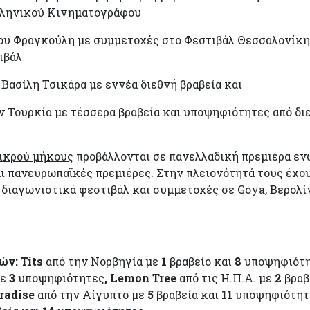
λληνικού Κινηματογράφου
υ Φραγκούλη με συμμετοχές στο Φεστιβάλ Θεσσαλονίκη
ιβάλ
Βασίλη Τσικάρα με εννέα διεθνή βραβεία και
 Τουρκία με τέσσερα βραβεία και υποψηφιότητες από δι
ικρού μήκους
προβάλλονται σε πανελλαδική πρεμιέρα εν
ι πανευρωπαϊκές πρεμιέρες. Στην πλειονότητά τους έχο
 διαγωνιστικά φεστιβάλ και συμμετοχές σε Goya, Βερολί
νών:
Tits
από την Νορβηγία με
1
βραβείο και
8
υποψηφιότ
με
3
υποψηφιότητες
,
Lemon
Tree
από τις Η.Π.Α. με
2
βραβ
radise
από την Αίγυπτο με
5
βραβεία και
11
υποψηφιότητ