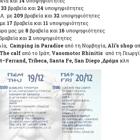
εία και
14
υποψηφιότητες
ε
33
βραβεία και
24
υποψηφιότητες
.Α. με
209
βραβεία και
32
υποψηφιότητες
 με
17
βραβεία και
11
υποψηφιότητες
ώρα μας με
8
βραβεία και
16
υποψηφιότητες
βραβεία και
2
υποψηφιότητες
λία,
Camping in Paradise
από τη Νορβηγία,
Ali’s shop
απ
The calf
από το Ιράν,
Vasomotor Rhinitis
από τη Γεωργί
t
–
Ferrand
,
Tribeca
,
Santa
Fe
, San Diego ,Δράμα
κλπ