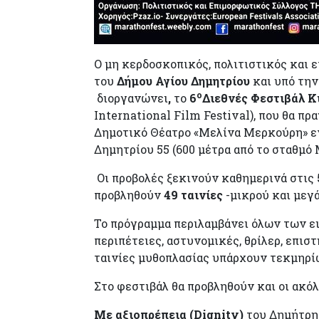
Ο μη κερδοσκοπικός, πολιτιστικός και
του
Δήμου Αγίου Δημητρίου
και υπό την
ο
διοργανώνει
,
το
6
Διεθνές Φεστιβάλ 
International Film Festival), που θα π
Δημοτικό Θέατρο «Μελίνα Μερκούρη» εν
Δημητρίου 55 (600 μέτρα από το σταθμό
Οι προβολές ξεκινούν καθημερινά στις
προβληθούν
49
ταινίες
-μικρού και μεγ
Το πρόγραμμα περιλαμβάνει όλων των ει
περιπέτειες, αστυνομικές, θρίλερ, επι
ταινίες μυθοπλασίας υπάρχουν τεκμηρί
Στο φεστιβάλ θα προβληθούν και οι ακό
Με αξιοπρέπεια (
Dignity
)
του Δημήτρη 