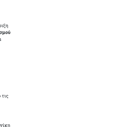
ριξη
σμού
n
 τις
ονίκη