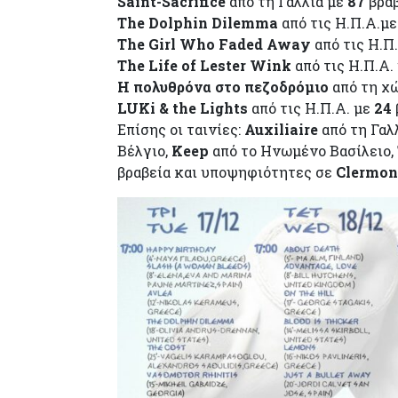
Saint-Sacrifice
από τη Γαλλία με
87
βραβ
The
Dolphin Dilemma
από τις Η.Π.Α.μ
The
Girl
Who
Faded
Away
από τις Η.Π
The
Life
of
Lester
Wink
από τις Η.Π.Α.
Η πολυθρόνα στο πεζοδρόμιο
από τη χ
LUKi
&
the
Lights
από τις Η.Π.Α. με
24
Επίσης οι ταινίες:
Auxiliaire
από τη Γαλ
Βέλγιο,
Keep
από το Ηνωμένο Βασίλειο,
βραβεία και υποψηφιότητες σε
Clermon