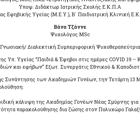
Υποψ. Διδάκτωρ Ιατρικής Σχολής Ε.Κ.Π.Α
ς Εφηβικής Υγείας (Μ.Ε.Υ.), Β΄ Παιδιατρική Κλινική Ε.
Βάνα Τζάννε
Ψυχολόγος MSc
Γνωσιακή/ Διαλεκτική Συμπεριφορική Ψυχοθεραπεύτρια
ης Υπ. Υγείας “Παιδιά & Έφηβοι στις ημέρες COVID 19 
διών και εφήβων” Εξωτ. Συνεργάτις Εθνικού & Καποδι
ς Συνάντησης των Ακαδημιών Γονέων, την Τετάρτη 13 Μαρ
ολούθηση:
ριδική κάλυψη της Ακαδημίας Γονέων Νέας Σμύρνης για
ότητα παρακολούθησης δια ζώσης στον Πολυχώρο Γαλαξία