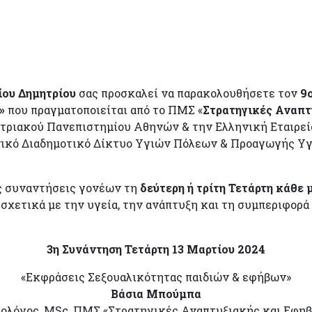
ίου Δημητρίου
σας προσκαλεί να παρακολουθήσετε τον
9
»
που πραγματοποιείται από το ΠΜΣ «
Στρατηγικές Αναπτ
τριακού Πανεπιστημίου Αθηνών & την Ελληνική Εταιρεία Ε
νικό Διαδημοτικό Δίκτυο Υγιών Πόλεων & Προαγωγής Υγεί
ές συναντήσεις γονέων τη
δεύτερη ή τρίτη Τετάρτη κάθε 
σχετικά με την υγεία, την ανάπτυξη και τη συμπεριφορά 
3η Συνάντηση Τετάρτη 13 Μαρτίου 2024
«Εκφράσεις Σεξουαλικότητας παιδιών & εφήβων»
Βάσια Μπούμπα
ολόγος, MSc, ΠΜΣ «Στρατηγικές Αναπτυξιακής και Εφηβ