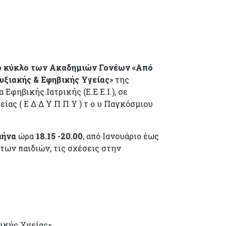
ο κύκλο των Ακαδημιών Γονέων «Από
υξιακής & Εφηβικής Υγείας
» της
φηβικής Ιατρικής (Ε.Ε.Ε.Ι.), σε
ας ( Ε Δ Δ Υ Π Π Υ ) τ ο υ Παγκόσμιου
μήνα
ώρα
18.15 -20.00
, από Ιανουάριο έως
των παιδιών, τις σχέσεις στην
ικής Υγείας»