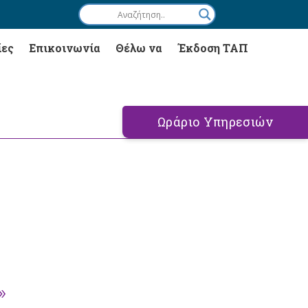
ίες
Επικοινωνία
Θέλω να
Έκδοση ΤΑΠ
Ωράριο Υπηρεσιών
»