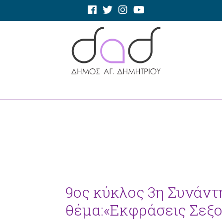
9ος κύκλος 3η Συνάντ
θέμα:«Εκφράσεις Σεξο