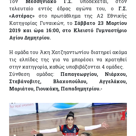
Τον
Μεσσηνιακό Γ.Σ.
υποδέχεται, στον
τελευταίο εντός έδρας αγώνα του, ο
Γ.Σ.
«Αστέρας»
στο πρωτάθλημα της Α2 Εθνικής
Κατηγορίας Γυναικών, το
Σάββατο 23 Μαρτίου
2019 και ώρα 16:00, στο Κλειστό Γυμναστήριο
Αγίου Δημητρίου.
Η ομάδα του Άκη Χατζηαντωνίου διατηρεί ακόμα
τις ελπίδες της για να μπορέσει να κρατηθεί
στην κατηγορία, καθώς υποβιβάζονται 4 ομάδες.
Σύνθεση ομάδας:
Παπαγεωργίου, Νιάρχου,
Στεβάνοβιτς, Βλαχοπούλου, Αγγελάκου,
Μαριάτου, Γιουκάκη, Παπαδημητρίου.-