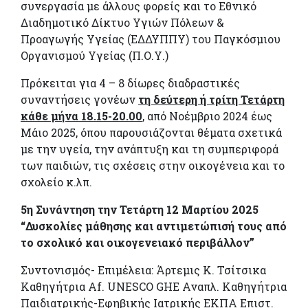
συνεργασία με άλλους φορείς και το Εθνικό
Διαδημοτικό Δίκτυο Υγιών Πόλεων &
Προαγωγής Υγείας (ΕΔΔΥΠΠΥ) του Παγκόσμιου
Οργανισμού Υγείας (Π.Ο.Υ.)
Πρόκειται για 4 – 8 δίωρες διαδραστικές
συναντήσεις γονέων
τη δεύτερη ή τρίτη Τετάρτη
κάθε μήνα 18.15-20.00
, από Νοέμβριο 2024 έως
Μάιο 2025, όπου παρουσιάζονται θέματα σχετικά
με την υγεία, την ανάπτυξη και τη συμπεριφορά
των παιδιών, τις σχέσεις στην οικογένεια και το
σχολείο κ.λπ.
5η Συνάντηση την Τετάρτη 12 Μαρτίου 2025
“Δυσκολίες μάθησης και αντιμετώπισή τους από
το σχολικό και οικογενειακό περιβάλλον”
Συντονισμός- Επιμέλεια: Άρτεμις Κ. Τσίτσικα
Καθηγήτρια Af. UNESCO GHE Αναπλ. Καθηγήτρια
Παιδιατρικής-Εφηβικής Ιατρικής ΕΚΠΑ Επιστ.