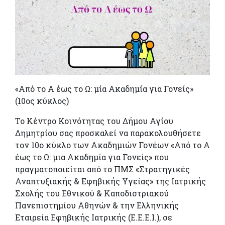
«Από το Α έως το Ω: μία Ακαδημία για Γονείς»
(10ος κύκλος)
Το Κέντρο Κοινότητας του Δήμου Αγίου
Δημητρίου σας προσκαλεί να παρακολουθήσετε
τον 10ο κύκλο των Ακαδημιών Γονέων «Από το Α
έως το Ω: μια Ακαδημία για Γονείς» που
πραγματοποιείται από το ΠΜΣ «Στρατηγικές
Αναπτυξιακής & Εφηβικής Υγείας» της Ιατρικής
Σχολής του Εθνικού & Καποδιστριακού
Πανεπιστημίου Αθηνών & την Ελληνικής
Εταιρεία Εφηβικής Ιατρικής (Ε.Ε.Ε.Ι.), σε