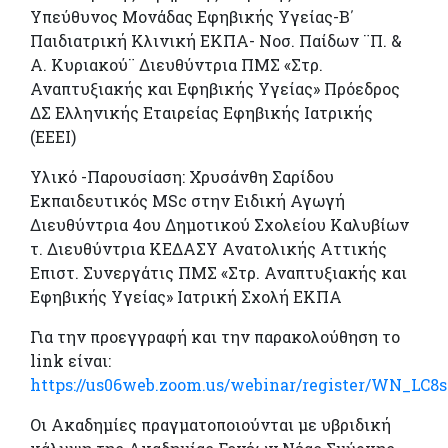
Υπεύθυνος Μονάδας Εφηβικής Υγείας-Β΄
Παιδιατρική Κλινική ΕΚΠΑ- Νοσ. Παίδων ¨Π. &
Α. Κυριακού¨ Διευθύντρια ΠΜΣ «Στρ.
Αναπτυξιακής και Εφηβικής Υγείας» Πρόεδρος
ΔΣ Ελληνικής Εταιρείας Εφηβικής Ιατρικής
(ΕΕΕΙ)
Υλικό -Παρουσίαση: Χρυσάνθη Σαρίδου
Εκπαιδευτικός MSc στην Ειδική Αγωγή
Διευθύντρια 4ου Δημοτικού Σχολείου Καλυβίων
τ. Διευθύντρια ΚΕΔΑΣΥ Ανατολικής Αττικής
Επιστ. Συνεργάτις ΠΜΣ «Στρ. Αναπτυξιακής και
Εφηβικής Υγείας» Ιατρική Σχολή ΕΚΠΑ
Για την προεγγραφή και την παρακολούθηση το
link είναι:
https://us06web.zoom.us/webinar/register/WN_L
Οι Ακαδημίες πραγματοποιούνται με υβριδική