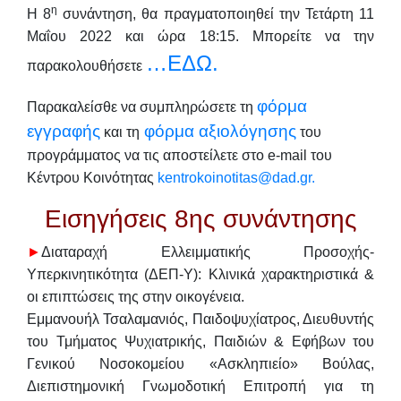
η
Η 8
συνάντηση, θα πραγματοποιηθεί την
Τετάρ
τη 11
Μαΐου 2022 και ώρα 18:15
. Μπορείτε να την
…ΕΔΩ.
παρακολουθήσετε
φόρμα
Παρακαλείσθε να συμπληρώσετε τη
εγγραφής
φόρμα αξιολόγησης
και τη
του
προγράμματος να τις αποστείλετε στο e-mail του
Κέντρου Κοινότητας
kentrokoinotitas@dad.gr.
Εισηγήσεις 8ης συνάντησης
►
Διαταραχή Ελλειμματικής Προσοχής-
Υπερκινητικότητα (ΔΕΠ-Υ):
Κλινικά χαρακτηριστικά &
οι επιπτώσεις της στην οικογένεια.
Εμμανουήλ Τσαλαμανιός
,
Παιδοψυχίατρος, Διευθυντής
του Τμήματος Ψυχιατρικής, Παιδιών & Εφήβων του
Γενικού
Νοσοκομείου «Ασκληπιείο» Βούλας,
Διεπιστημονική Γνωμοδοτική Επιτροπή για τη