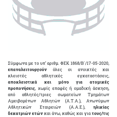
Σύμφωνα με το υπ’ αριθμ. ΦΕΚ 1868/Β΄/17-05-2020,
επαναλειτουργούν
όλες οι ανοικτές και
κλειστές αθλητικές εγκαταστάσεις,
αποκλειστικά και μόνο για ατομικές
προπονήσεις
, χωρίς επαφές ή ομαδική άσκηση,
από αθλητές/τριες σωματείων Τμημάτων
Αμειβομένων Αθλητών (Α.Τ.Α.), Ανωνύμων
Αθλητικών Εταιρειών (Α.Α.Ε.),
ηλικίας
δεκατριών ετών
και άνω, καθώς και για
τους/τις