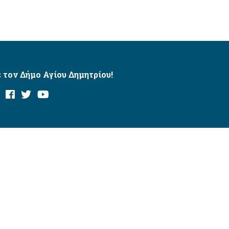
 τον Δήμο Αγίου Δημητρίου!
και με το εργαλείο “AChecker”