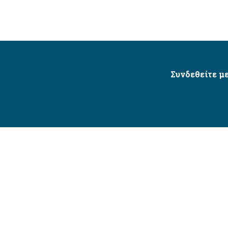
Συνδεθείτε με
Δήμος Αγίου Δημητρίου Ⓒ 2026 / All Rights Reserved
τητας δικτυακού τόπου με βάση το πρότυπο WCAG 2.1 AA 
Σχεδιασμός και Υλοποίηση από την Crowdpolicy