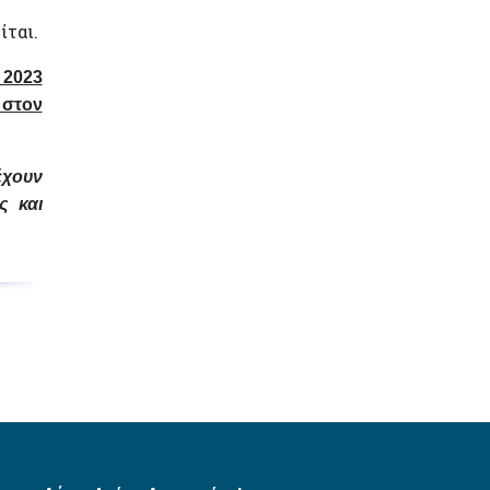
ίται.
 2023
 στον
έχουν
ς και