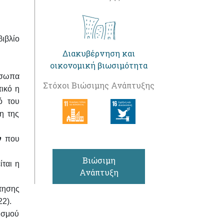
ιβλίο
Διακυβέρνηση και
οικονομική βιωσιμότητα
όσωπα
Στόχοι Βιώσιμης Ανάπτυξης
ικό η
ό του
η της
ν
που
Βιώσιμη
ίται η
Ανάπτυξη
τησης
22).
ισμού