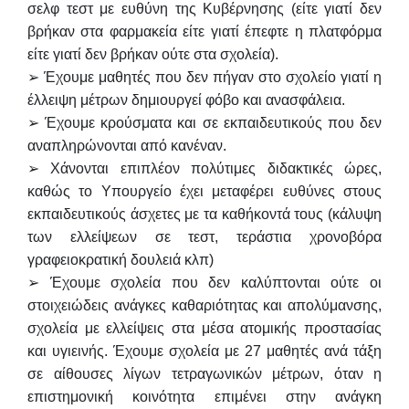
σελφ τεστ με ευθύνη της Κυβέρνησης (είτε γιατί δεν
βρήκαν στα φαρμακεία είτε
γιατί έπεφτε η πλατφόρμα
είτε γιατί δεν βρήκαν ούτε στα σχολεία).
➢ Έχουμε μαθητές που δεν πήγαν στο σχολείο γιατί η
έλλειψη μέτρων δημιουργεί φόβο και
ανασφάλεια.
➢ Έχουμε κρούσματα και σε εκπαιδευτικούς που δεν
αναπληρώνονται από κανέναν.
➢ Χάνονται επιπλέον πολύτιμες διδακτικές ώρες,
καθώς το Υπουργείο έχει μεταφέρει
ευθύνες στους
εκπαιδευτικούς άσχετες με τα καθήκοντά τους (κάλυψη
των ελλείψεων σε
τεστ, τεράστια χρονοβόρα
γραφειοκρατική δουλειά κλπ)
➢ Έχουμε σχολεία που δεν καλύπτονται ούτε οι
στοιχειώδεις ανάγκες καθαριότητας και
απολύμανσης,
σχολεία με ελλείψεις στα μέσα ατομικής προστασίας
και υγιεινής. Έχουμε
σχολεία με 27 μαθητές ανά τάξη
σε αίθουσες λίγων τετραγωνικών μέτρων, όταν η
επιστημονική κοινότητα επιμένει στην ανάγκη