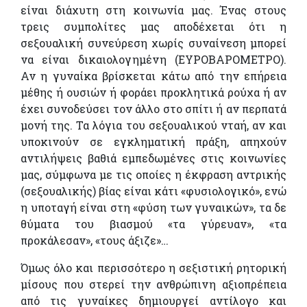
είναι διάχυτη στη κοινωνία μας. Ένας στους
τρεις συμπολίτες μας αποδέχεται ότι η
σεξουαλική συνεύρεση χωρίς συναίνεση μπορεί
να είναι δικαιολογημένη (ΕΥΡΟΒΑΡΟΜΕΤΡΟ).
Αν η γυναίκα βρίσκεται κάτω από την επήρεια
μέθης ή ουσιών ή φοράει προκλητικά ρούχα ή αν
έχει συνοδεύσει τον άλλο στο σπίτι ή αν περπατά
μονή της. Τα λόγια του σεξουαλικού νταή, αν και
υποκινούν σε εγκληματική πράξη, απηχούν
αντιλήψεις βαθιά εμπεδωμένες στις κοινωνίες
μας, σύμφωνα με τις οποίες η έκφραση αντρικής
(σεξουαλικής) βίας είναι κάτι «φυσιολογικό», ενώ
η υποταγή είναι στη «φύση των γυναικών», τα δε
θύματα του βιασμού «τα γύρευαν», «τα
προκάλεσαν», «τους άξιζε»…
Όμως όλο και περισσότερο η σεξιστική ρητορική
μίσους που στερεί την ανθρώπινη αξιοπρέπεια
από τις γυναίκες δημιουργεί αντίλογο και