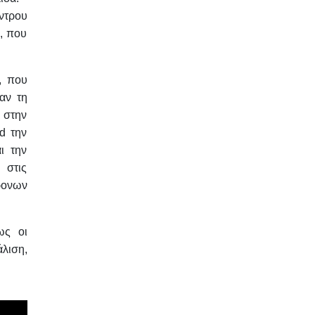
έντρου
, που
, που
αν τη
 στην
d την
ι την
 στις
ρονων
ως οι
λιση,