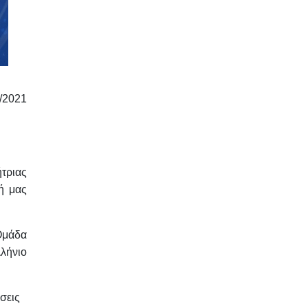
/2021
τριας
κή μας
Ομάδα
λήνιο
σεις