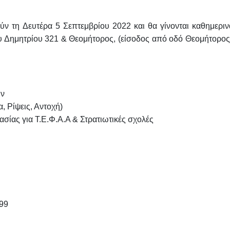
ούν τη
Δευτέρα 5 Σεπτεμβρίου 2022
και θα γίνονται
καθημεριν
ου Δημητρίου 321 & Θεομήτορος, (είσοδος από οδό Θεομήτορος
ών
, Ρίψεις, Αντοχή)
ίας για Τ.Ε.Φ.Α.Α & Στρατιωτικές σχολές
999