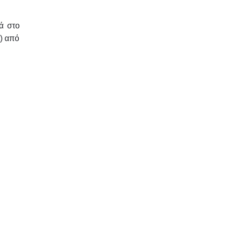
ά
στο
) από