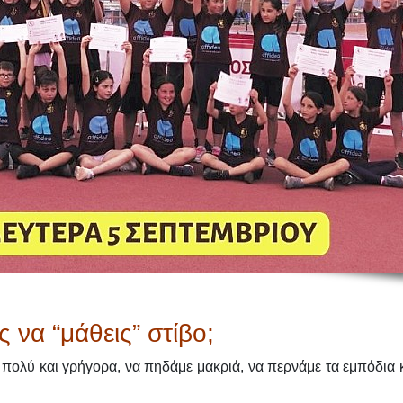
ς να “μάθεις” στίβο;
 πολύ και γρήγορα, να πηδάμε μακριά, να περνάμε τα εμπόδια 