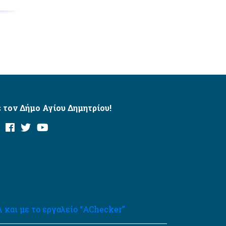
 τον Δήμο Αγίου Δημητρίου!
και με το εργαλείο “AChecker”