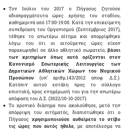
Τον Ιούλιο του 2017 ο Πήγασος ζητούσε
αδιαπραγμάτευτα ώρες χρήσης του σταδίου,
καθημερινά από 17:00-19:00. Κατά την επικείμενη
συνεδρίαση του Οργανισμού (Σεπτέμβριος 2017),
τέθηκε το ανωτέρω αίτημα και απορρίφθηκε
λόγω του ότι οι αιτούμενες ώρες είχαν
παραχωρηθεί σε άλλο αθλητικό σωματείο,
βάσει
των κριτηρίων όπως αυτά ορίζονται στον
Κανονισμό Εσωτερικής Λειτουργίας των
Δημοτικών Αθλητικών Χώρων του Νομικού
Προσώπου
(υπ’ αριθμ.143/2012 αποφ. Δ.Σ.).
Κατόπιν αυτού εστάλη προς το σύλλογο
επιστολή, προς ενημέρωσή του για την ανωτέρω
απόφαση του Δ.Σ. (3022/10-10-2017).
Το χρονικό διάσημα που ακολούθησε, μετά την
απόρριψη του αιτήματός, διαπιστώθηκε ότι ο
Πήγασος
χρησιμοποιούσε αυθαίρετα το στίβο
τις ώρες που αυτός ήθελε
, με αποτέλεσμα να